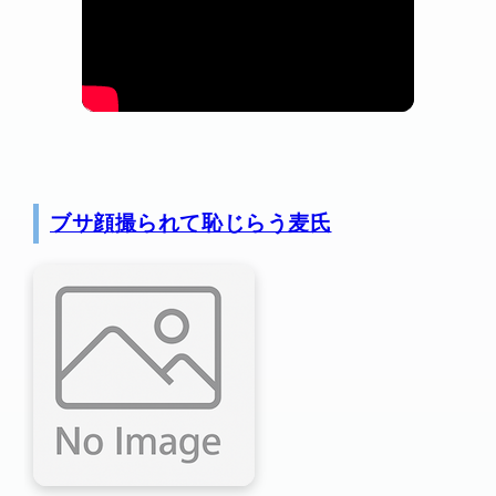
ブサ顔撮られて恥じらう麦氏