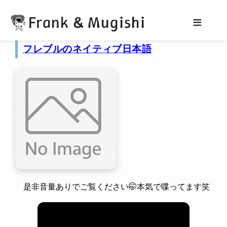
202506 の投稿一覧
Frank & Mugishi
≡
フレブルのネイティブ日本語
是非音量ありでご覧ください🤭本気で喋ってます笑