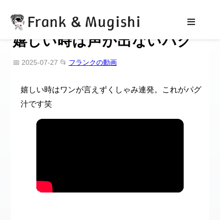
Frank & Mugishi
≡
嬉しい時は声が出ないパグ
📅 2025-07-27
📂
フランクの動画
嬉しい時はワンが言えずくしゃみ連発。これがパグ
汁です笑