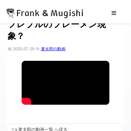
Frank & Mugishi
≡
フレブルのフレーメン現
象？
📅 2025-07-20
📂
麦太郎の動画
👈 麦太郎の動画一覧 へ戻る