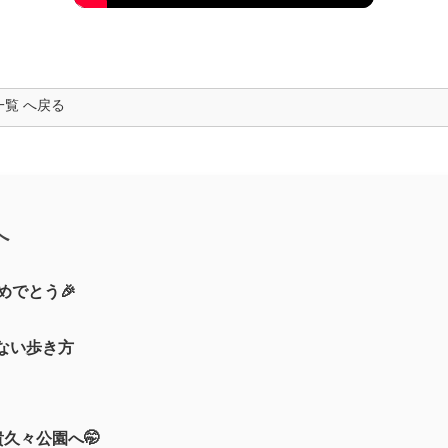
一覧 へ戻る
へ
めでとう🎉
ない歩き方
貴久々公園へ🤭