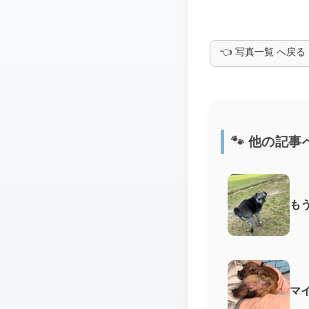
👈 写真一覧 へ戻る
🐾 他の記事
も
マ