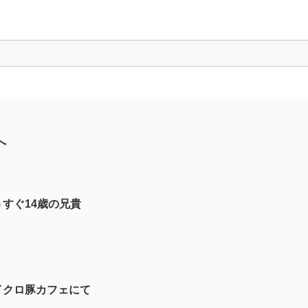
へ
うすぐ14歳の兄貴
イクロ豚カフェにて