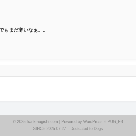
月でもまだ寒いなぁ。。
© 2025 frankmugishi.com | Powered by WordPress × PUG_FB
SINCE 2025.07.27 – Dedicated to Dogs