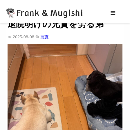
Frank & Mugishi
≡
退院明けの兄貴を労る弟
📅 2025-08-08
📂
写真