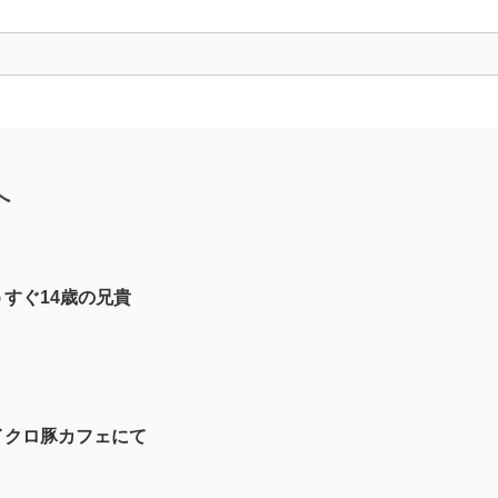
へ
うすぐ14歳の兄貴
イクロ豚カフェにて