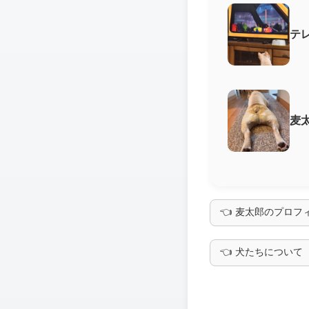
テ
麦
👈 麦太郎のプロ
👈 犬たちについて