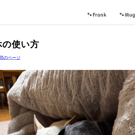
🐾Frank
🐾Mug
休の使い方
郎のページ