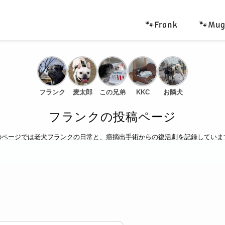
🐾Frank
🐾Mug
フランク
麦太郎
この兄弟
KKC
お隣犬
フランクの投稿ページ
のページでは老犬フランクの日常と、癌摘出手術からの復活劇を記録していま