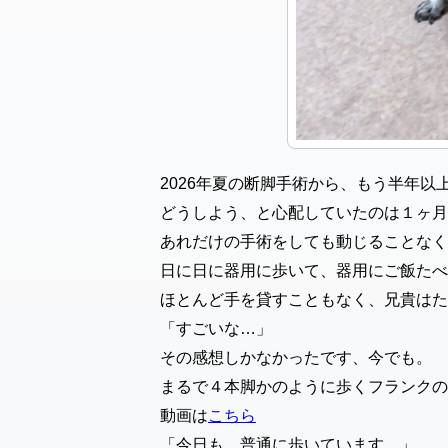
2026年夏の断脚手術から、もう半年以
どうしよう、と心配していたのは１ヶ月
あれだけの手術をしても動じることなく
日に日に器用に歩いて、器用にご飯たべ
ほとんど手を貸すこともなく、兄貴はた
「すごいな…」
その感想しかなかったです、今でも。
まるで４本脚かのように歩くフランクの
動画は
こちら
「今日も、普通に歩いています。」